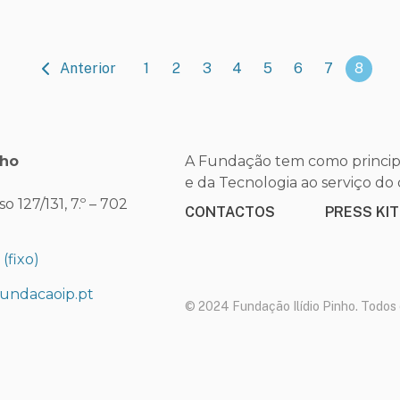
Anterior
1
2
3
4
5
6
7
8
nho
A Fundação tem como principa
e da Tecnologia ao serviço d
 127/131, 7.º – 702
CONTACTOS
PRESS KIT
0
(fixo)
undacaoip.pt
© 2024 Fundação Ilídio Pinho. Todos 