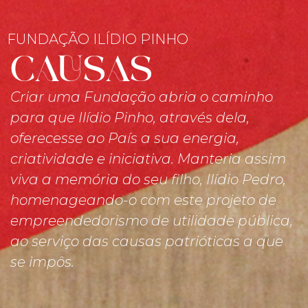
FUNDAÇÃO ILÍDIO PINHO
CAUSAS
Criar uma Fundação abria o caminho
para que Ilídio Pinho, através dela,
oferecesse ao País a sua energia,
criatividade e iniciativa. Manteria assim
viva a memória do seu filho, Ilídio Pedro,
homenageando-o com este projeto de
empreendedorismo de utilidade pública,
ao serviço das causas patrióticas a que
se impôs.