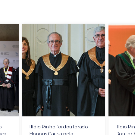
o
Ilídio Pinho foi doutorado
Ilídio P
ica
Honoris Causa pela
Doutor 