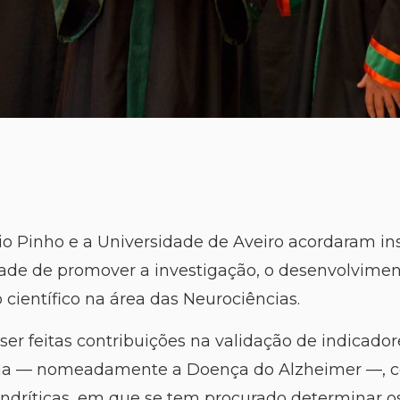
dio Pinho e a Universidade de Aveiro acordaram in
ade de promover a investigação, o desenvolvimen
ientífico na área das Neurociências.
ser feitas contribuições na validação de indicado
ia — nomeadamente a Doença do Alzheimer —, 
ndríticas, em que se tem procurado determinar os 