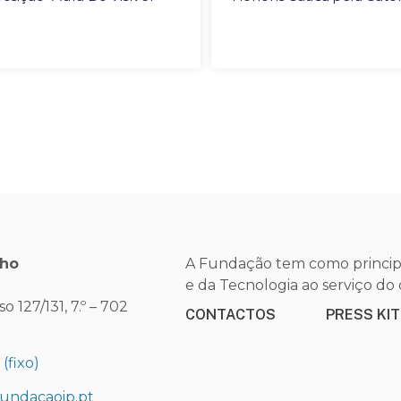
nho
A Fundação tem como principa
e da Tecnologia ao serviço d
 127/131, 7.º – 702
CONTACTOS
PRESS KIT
0
(fixo)
undacaoip.pt