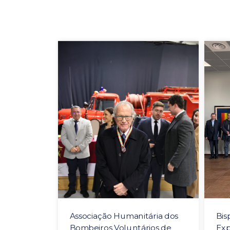
guido com
Associação Humanitária dos
Bis
de Mérito
Bombeiros Voluntários de
Exp