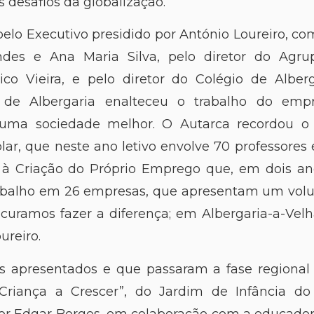
 desafios da globalização.
o pelo Executivo presidido por António Loureiro, c
ndes e Ana Maria Silva, pelo diretor do Agr
rico Vieira, e pelo diretor do Colégio de Albe
de Albergaria enalteceu o trabalho do empre
uma sociedade melhor. O Autarca recordou o
r, que neste ano letivo envolve 70 professores e
à Criação do Próprio Emprego que, em dois ano
rabalho em 26 empresas, que apresentam um volu
rocuramos fazer a diferença; em Albergaria-a-Vel
ureiro.
s apresentados e que passaram a fase regional
Criança a Crescer”, do Jardim de Infância do
or Edgar Borges, em colaboração com a educador