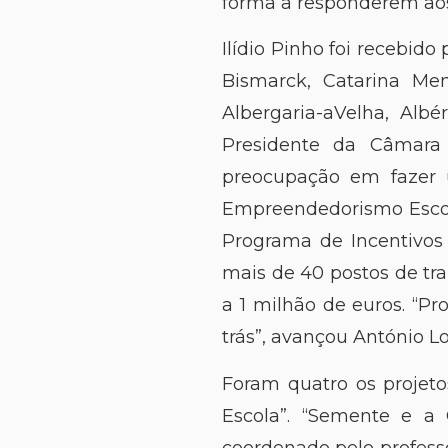
forma a responderem aos
Ilídio Pinho foi recebid
Bismarck, Catarina Me
Albergaria-aVelha, Albé
Presidente da Câmara 
preocupação em fazer 
Empreendedorismo Escola
Programa de Incentivos 
mais de 40 postos de t
a 1 milhão de euros. “P
trás”, avançou António Lo
Foram quatro os projeto
Escola”. “Semente e a 
coordenado pelo profess