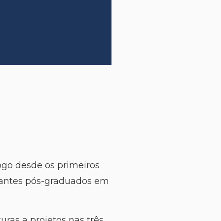
logo desde os primeiros
udantes pós-graduados em
ras a projetos nas três