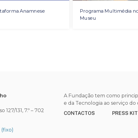
ataforma Anamnese
Programa Multimédia n
Museu
nho
A Fundação tem como principa
e da Tecnologia ao serviço d
 127/131, 7.º – 702
CONTACTOS
PRESS KIT
0
(fixo)