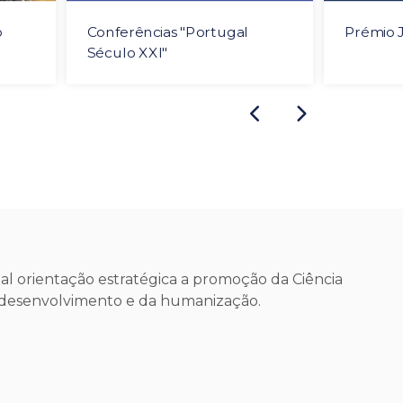
o
Conferências "Portugal
Prémio J
Século XXI"
l orientação estratégica a promoção da Ciência
o desenvolvimento e da humanização.