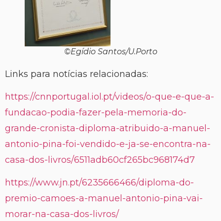
©Egídio Santos/U.Porto
Links para notícias relacionadas:
https://cnnportugal.iol.pt/videos/o-que-e-que-a-
fundacao-podia-fazer-pela-memoria-do-
grande-cronista-diploma-atribuido-a-manuel-
antonio-pina-foi-vendido-e-ja-se-encontra-na-
casa-dos-livros/6511adb60cf265bc968174d7
https://www.jn.pt/6235666466/diploma-do-
premio-camoes-a-manuel-antonio-pina-vai-
morar-na-casa-dos-livros/