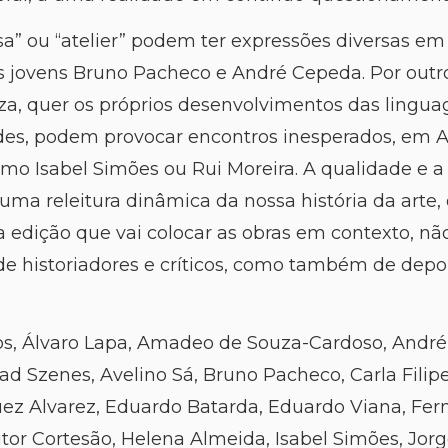
a” ou “atelier” podem ter expressões diversas em
is jovens Bruno Pacheco e André Cepeda. Por outro
a, quer os próprios desenvolvimentos das linguag
ades, podem provocar encontros inesperados, em A
mo Isabel Simões ou Rui Moreira. A qualidade e a
ma releitura dinâmica da nossa história da arte, 
 edição que vai colocar as obras em contexto, n
s de historiadores e críticos, como também de dep
ros, Álvaro Lapa, Amadeo de Souza-Cardoso, Andr
d Szenes, Avelino Sá, Bruno Pacheco, Carla Filipe
ez Alvarez, Eduardo Batarda, Eduardo Viana, Fern
itor Cortesão, Helena Almeida, Isabel Simões, Jorg