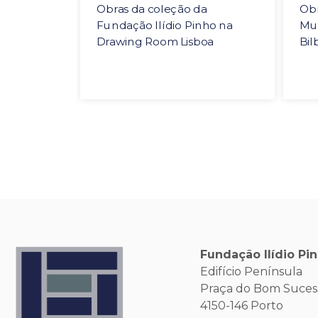
nho
Obras da coleção da
Obr
 no
Fundação Ilídio Pinho na
Mu
 - Vieira
Drawing Room Lisboa
Bil
Fundação Ilídio Pi
Edifício Península
Praça do Bom Sucesso
4150-146 Porto