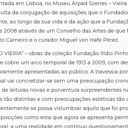
ntada em Lisboa, no Museu Arpad Szenes – Vieira 
sulta da conjugação de aquisições que o Fundador 
nte, ao longo da sua vida e da ação que a Fundaçã
e 2008 através de um Conselho das Artes de que 
rto Carneiro e o curador Miguel von Hafe Pérez.
 VIEIRA” – obras da coleção Fundação Ilídio Pin
ue cobre um arco temporal de 1913 a 2009, com de
 raramente apresentadas ao público. A travessia p
onal vai concretizar-se sem uma preocupação crono
 de leituras novas e porventura surpreendentes na
s tão distintas e com preocupações estéticas tão 
emente se possa vislumbrar aquilo que foi prod
xposições como esta que agora se apresenta pe
toral, a uma realidade em contínuo questionament