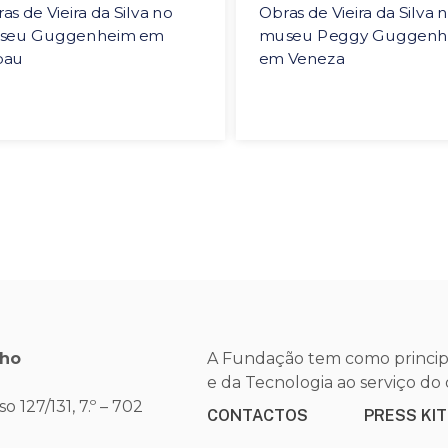
as de Vieira da Silva no
Obras de Vieira da Silva 
seu Guggenheim em
museu Peggy Guggenh
bau
em Veneza
nho
A Fundação tem como principa
e da Tecnologia ao serviço d
 127/131, 7.º – 702
CONTACTOS
PRESS KIT