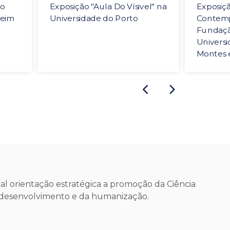
no
Exposição "Aula Do Vísivel" na
Exposiçã
eim
Universidade do Porto
Contem
Fundação
Universi
Montes 
l orientação estratégica a promoção da Ciência
o desenvolvimento e da humanização.